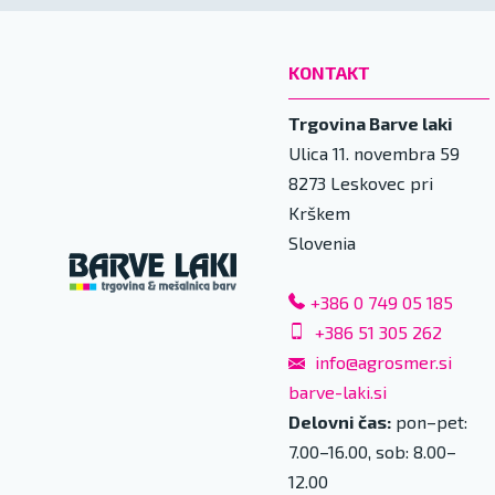
KONTAKT
Trgovina Barve laki
Ulica 11. novembra 59
8273
Leskovec pri
Krškem
Slovenia
+386 0 749 05 185
+386 51 305 262
info@agrosmer.si
barve-laki.si
Delovni čas:
pon–pet:
7.00–16.00, sob: 8.00–
12.00