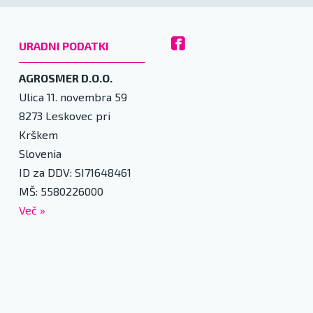
URADNI PODATKI
AGROSMER D.O.O.
Ulica 11. novembra 59
8273
Leskovec pri
Krškem
Slovenia
ID za DDV: SI71648461
MŠ: 5580226000
Več
»