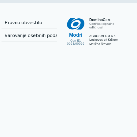
DominoCert
Pravno obvestilo
Certifikat digitalne
odličnosti
Varovanje osebnih podatkov
Modri
AGROSMER d.o.o.
Leskovec pri Krškem
Cert ID:
0053/00056
Matična številka: