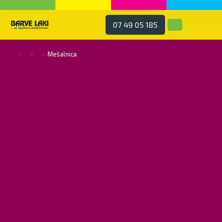
07 49 05 185
»
»
»
Mešalnica