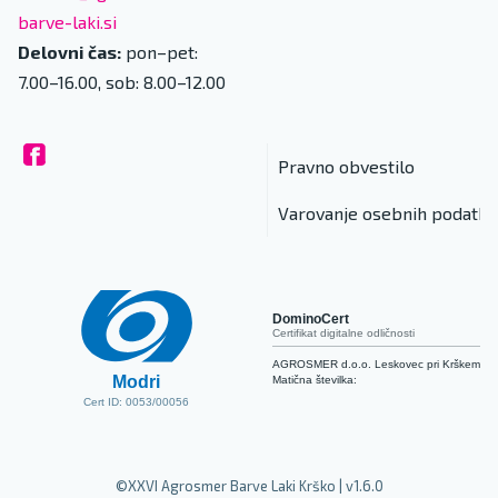
barve-laki.si
Delovni čas:
pon–pet:
7.00–16.00, sob: 8.00–12.00
Pravno obvestilo
Varovanje osebnih podatko
DominoCert
Certifikat digitalne odličnosti
AGROSMER d.o.o. Leskovec pri Krškem
Modri
Matična številka:
Cert ID: 0053/00056
©XXVI Agrosmer Barve Laki Krško | v1.6.0