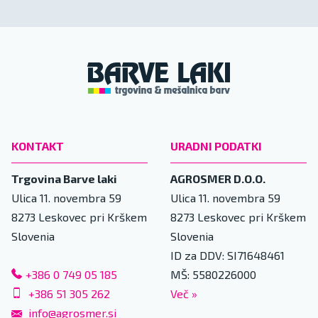
KONTAKT
URADNI PODATKI
Trgovina Barve laki
AGROSMER D.O.O.
Ulica 11. novembra 59
Ulica 11. novembra 59
8273
Leskovec pri Krškem
8273
Leskovec pri Krškem
Slovenia
Slovenia
ID za DDV: SI71648461
+386 0 749 05 185
MŠ: 5580226000
+386 51 305 262
Več
»
info@agrosmer.si