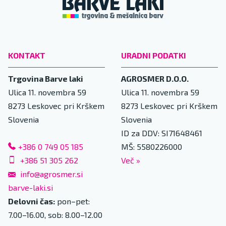
KONTAKT
URADNI PODATKI
Trgovina Barve laki
AGROSMER D.O.O.
Ulica 11. novembra 59
Ulica 11. novembra 59
8273
Leskovec pri Krškem
8273
Leskovec pri Krškem
Slovenia
Slovenia
ID za DDV: SI71648461
+386 0 749 05 185
MŠ: 5580226000
+386 51 305 262
Več
»
info@agrosmer.si
barve-laki.si
Delovni čas:
pon–pet:
7.00–16.00, sob: 8.00–12.00