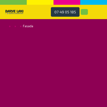
07 49 05 185
»
»
»
Fasada