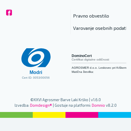
Pravno obvestilo
Varovanje osebnih podatko
DominoCert
Certifikat digitalne odličnosti
AGROSMER d.o.o. Leskovec pri Krškem
Modri
Matična številka:
Cert ID: 0053/00056
©XXVI Agrosmer Barve Laki Krško | v1.6.0
Izvedba:
Domdesign®
| Gostuje na platformi:
Domnio
v8.2.0