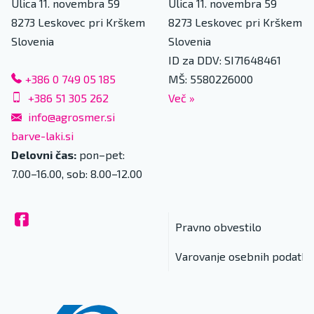
Ulica 11. novembra 59
Ulica 11. novembra 59
8273
Leskovec pri Krškem
8273
Leskovec pri Krškem
Slovenia
Slovenia
ID za DDV: SI71648461
+386 0 749 05 185
MŠ: 5580226000
+386 51 305 262
Več
»
info@agrosmer.si
barve-laki.si
Delovni čas:
pon–pet:
7.00–16.00, sob: 8.00–12.00
Pravno obvestilo
Varovanje osebnih podatko