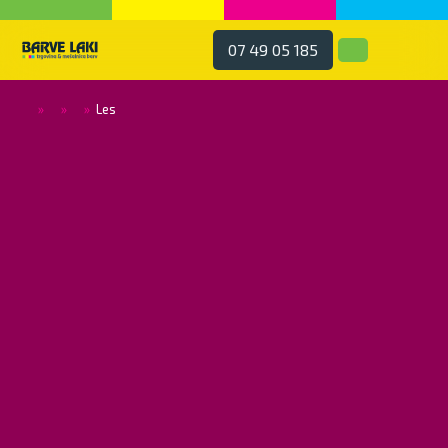
07 49 05 185
»
»
»
Les