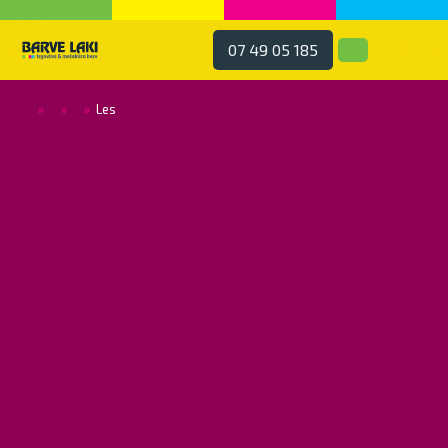
07 49 05 185
»
»
»
Les