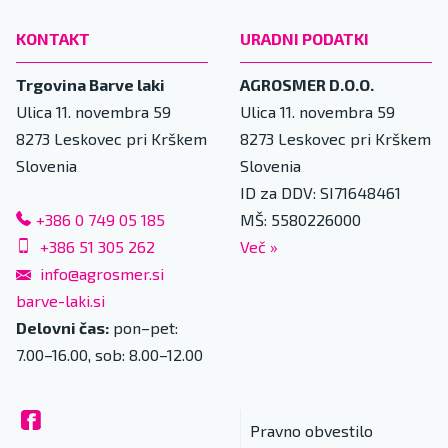
KONTAKT
URADNI PODATKI
Trgovina Barve laki
AGROSMER D.O.O.
Ulica 11. novembra 59
Ulica 11. novembra 59
8273
Leskovec pri Krškem
8273
Leskovec pri Krškem
Slovenia
Slovenia
ID za DDV: SI71648461
+386 0 749 05 185
MŠ: 5580226000
+386 51 305 262
Več
»
info@agrosmer.si
barve-laki.si
Delovni čas:
pon–pet:
7.00–16.00, sob: 8.00–12.00
Pravno obvestilo