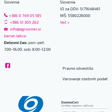
Slovenia
Slovenia
ID za DDV: SI71648461
+386 0 749 05 185
MŠ: 5580226000
+386 51 305 262
Več
»
info@agrosmer.si
barve-laki.si
Delovni čas:
pon–pet:
7.00–16.00, sob: 8.00–12.00
Pravno obvestilo
Varovanje osebnih podatko
DominoCert
Certifikat digitalne odličnosti