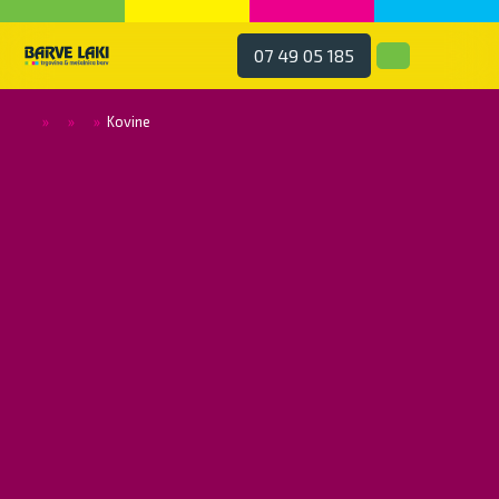
07 49 05 185
»
»
»
Kovine