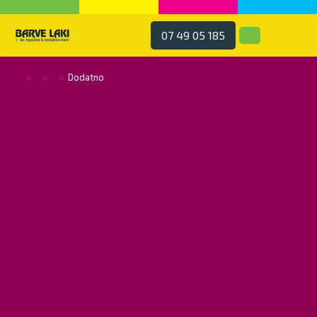
07 49 05 185
»
»
»
Dodatno