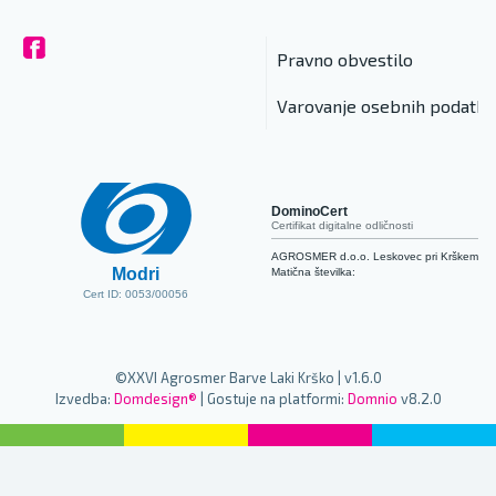
Pravno obvestilo
Varovanje osebnih podatko
DominoCert
Certifikat digitalne odličnosti
AGROSMER d.o.o. Leskovec pri Krškem
Modri
Matična številka:
Cert ID: 0053/00056
©XXVI Agrosmer Barve Laki Krško | v1.6.0
Izvedba:
Domdesign®
| Gostuje na platformi:
Domnio
v8.2.0