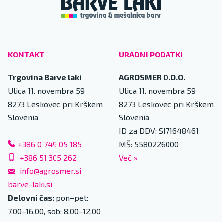
KONTAKT
URADNI PODATKI
Trgovina Barve laki
AGROSMER D.O.O.
Ulica 11. novembra 59
Ulica 11. novembra 59
8273
Leskovec pri Krškem
8273
Leskovec pri Krškem
Slovenia
Slovenia
ID za DDV: SI71648461
+386 0 749 05 185
MŠ: 5580226000
+386 51 305 262
Več
»
info@agrosmer.si
barve-laki.si
Delovni čas:
pon–pet:
7.00–16.00, sob: 8.00–12.00