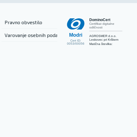
DominoCert
Pravno obvestilo
Certifikat digitalne
odličnosti
Varovanje osebnih podatkov
Modri
AGROSMER d.o.o.
Leskovec pri Krškem
Cert ID:
0053/00056
Matična številka: