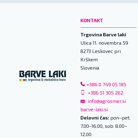
KONTAKT
Trgovina Barve laki
Ulica 11. novembra 59
8273
Leskovec pri
Krškem
Slovenia
+386 0 749 05 185
+386 51 305 262
info@agrosmer.si
barve-laki.si
Delovni čas:
pon–pet:
7.00–16.00, sob: 8.00–
12.00