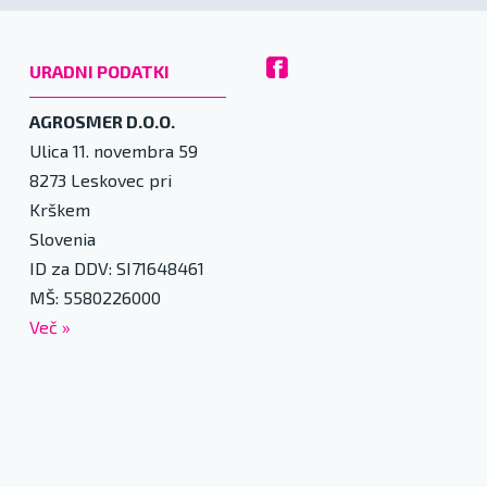
URADNI PODATKI
AGROSMER D.O.O.
Ulica 11. novembra 59
8273
Leskovec pri
Krškem
Slovenia
ID za DDV: SI71648461
MŠ: 5580226000
Več
»