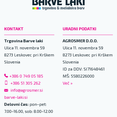
KONTAKT
URADNI PODATKI
Trgovina Barve laki
AGROSMER D.O.O.
Ulica 11. novembra 59
Ulica 11. novembra 59
8273
Leskovec pri Krškem
8273
Leskovec pri Krškem
Slovenia
Slovenia
ID za DDV: SI71648461
+386 0 749 05 185
MŠ: 5580226000
+386 51 305 262
Več
»
info@agrosmer.si
barve-laki.si
Delovni čas:
pon–pet:
7.00–16.00, sob: 8.00–12.00