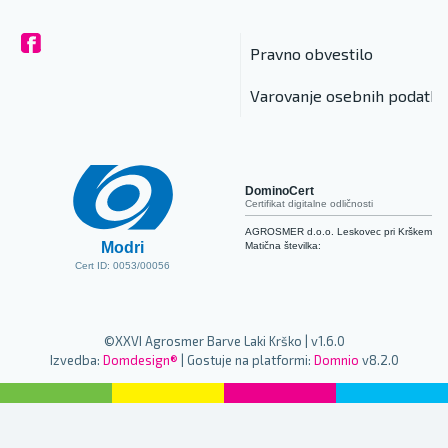
Pravno obvestilo
Varovanje osebnih podatko
DominoCert
Certifikat digitalne odličnosti
AGROSMER d.o.o. Leskovec pri Krškem
Modri
Matična številka:
Cert ID: 0053/00056
©XXVI Agrosmer Barve Laki Krško | v1.6.0
Izvedba:
Domdesign®
| Gostuje na platformi:
Domnio
v8.2.0