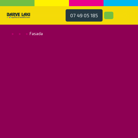
07 49 05 185
»
»
»
Fasada