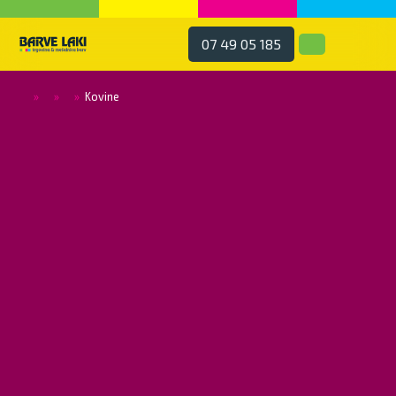
07 49 05 185
»
»
»
Kovine