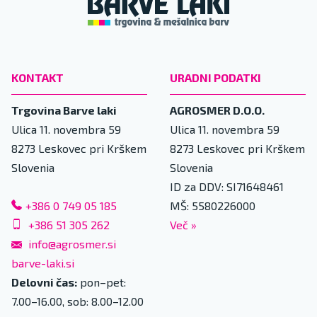
KONTAKT
URADNI PODATKI
Trgovina Barve laki
AGROSMER D.O.O.
Ulica 11. novembra 59
Ulica 11. novembra 59
8273
Leskovec pri Krškem
8273
Leskovec pri Krškem
Slovenia
Slovenia
ID za DDV: SI71648461
+386 0 749 05 185
MŠ: 5580226000
+386 51 305 262
Več
»
info@agrosmer.si
barve-laki.si
Delovni čas:
pon–pet:
7.00–16.00, sob: 8.00–12.00