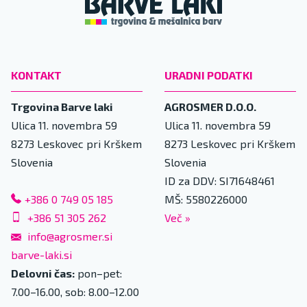
KONTAKT
URADNI PODATKI
Trgovina Barve laki
AGROSMER D.O.O.
Ulica 11. novembra 59
Ulica 11. novembra 59
8273
Leskovec pri Krškem
8273
Leskovec pri Krškem
Slovenia
Slovenia
ID za DDV: SI71648461
+386 0 749 05 185
MŠ: 5580226000
+386 51 305 262
Več
»
info@agrosmer.si
barve-laki.si
Delovni čas:
pon–pet:
7.00–16.00, sob: 8.00–12.00