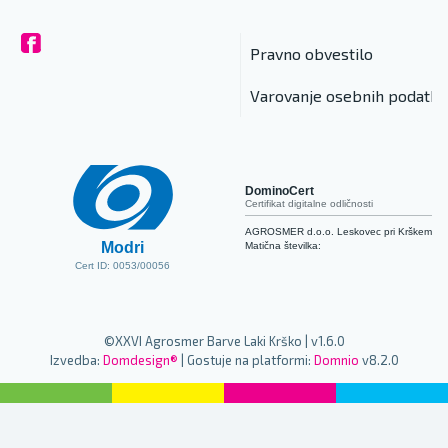
Pravno obvestilo
Varovanje osebnih podatko
DominoCert
Certifikat digitalne odličnosti
AGROSMER d.o.o. Leskovec pri Krškem
Modri
Matična številka:
Cert ID: 0053/00056
©XXVI Agrosmer Barve Laki Krško | v1.6.0
Izvedba:
Domdesign®
| Gostuje na platformi:
Domnio
v8.2.0