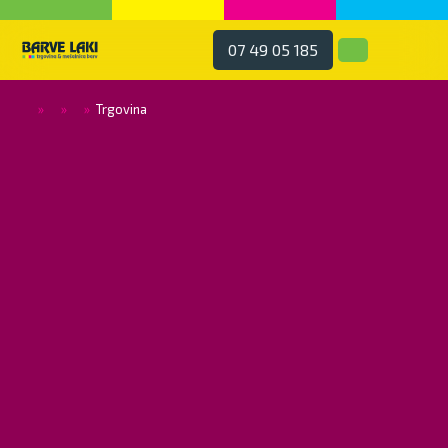
07 49 05 185
»
»
»
Trgovina